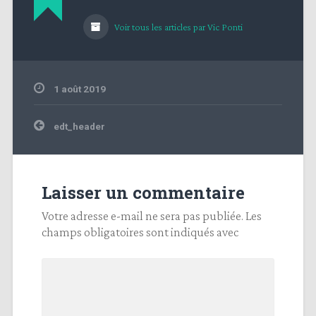
Voir tous les articles par Vic Ponti
1 août 2019
Navigation
edt_header
de
l’article
Laisser un commentaire
Votre adresse e-mail ne sera pas publiée.
Les
champs obligatoires sont indiqués avec