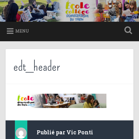
Accéder
au
Recherche
contenu
principal
MENU
edt_header
Publié par
Vic Ponti